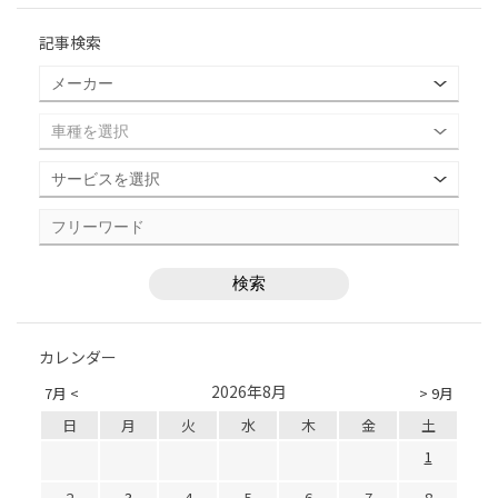
記事検索
カレンダー
2026年8月
7月 <
> 9月
日
月
火
水
木
金
土
1
2
3
4
5
6
7
8