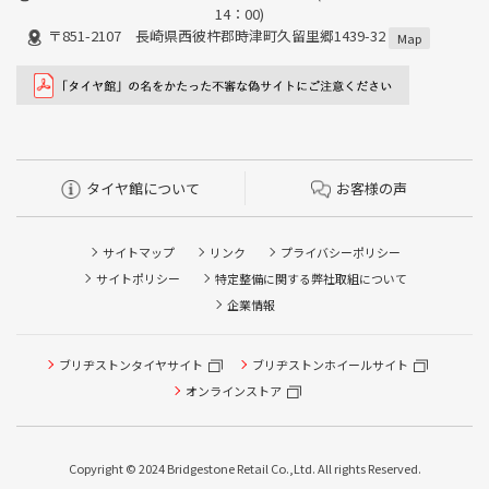
14：00)
〒851-2107 長崎県西彼杵郡時津町久留里郷1439-32
Map
タイヤ館について
お客様の声
サイトマップ
リンク
プライバシーポリシー
サイトポリシー
特定整備に関する弊社取組について
企業情報
ブリヂストンタイヤサイト
ブリヂストンホイールサイト
タイヤ点検・安全点検/タイヤ履き替え/オイル交換/その他
ピット作業の予約
オンラインストア
クローク契約会員専用タイヤ履き替え※タイヤ履き替えを
希望のクローク契約会員の方はこちらを選択ください
Copyright © 2024 Bridgestone Retail Co.,Ltd. All rights Reserved.
本日のタイヤ履き替え順番待ち予約 ※クローク契約会員の