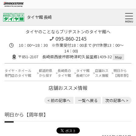
タイヤ館 長崎
タイヤのことならブリヂストンのタイヤ館へ
095-860-2145
10：00～18：30 ※作業受付18：00まで (PIT休憩13：00～
14：00)
〒851-2107 長崎県西彼杵郡時津町久留里郷1439-32
Map
タイヤ・ホイール
都道府県
長崎県の
タイヤ館
店舗おス
明日から
専門店のタイヤ館
から探す
タイヤ館
長崎TOP
スメ情報
【周年祭】
店舗おススメ情報
< 前の記事へ
一覧へ戻る
次の記事へ >
明日から【周年祭】