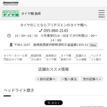
タイヤ館 長崎
タイヤのことならブリヂストンのタイヤ館へ
095-860-2145
10：00～18：30 ※作業受付18：00まで (PIT休憩13：00～
14：00)
〒851-2107 長崎県西彼杵郡時津町久留里郷1439-32
Map
タイヤ・ホイール専
都道府県
長崎県の
タイヤ館
店舗おス
ヘッドラ
門店のタイヤ館
から探す
タイヤ館
長崎TOP
スメ情報
イト磨き
店舗おススメ情報
< 前の記事へ
一覧へ戻る
次の記事へ >
ヘッドライト磨き