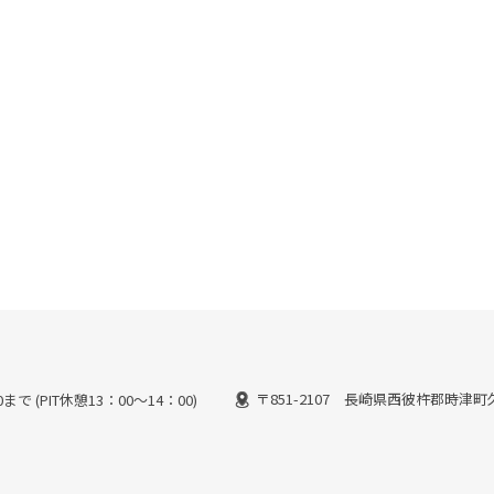
〒851-2107 長崎県西彼杵郡時津町久
で (PIT休憩13：00～14：00)