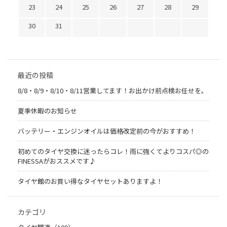
23
24
25
26
27
28
29
30
31
最近の投稿
8/8・8/9・8/10・8/11営業してます！お出かけ前点検お任せを。
夏季休暇のお知らせ
バッテリー・エンジンオイルは価格改定前の今がおすすめ！
初めてのタイヤ交換に迷ったらコレ！雨に強くてよりコスパ◎の
FINESSAがおススメです♪
タイヤ館のお買い得なタイヤセットありますよ！
カテゴリ