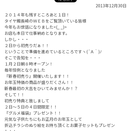
2013年12月30日
２０１４年も残すところあと１日！
タイヤ館長崎のＷＥＢをご覧頂いている皆様
今年もお世話になりました<(_ _)>
お店も本日で仕事納めとなります。
しかし・・・
２日から初売りだぁ！！
ということで準備を進めているところですヽ(´Ａ｀)ﾉ
そこで告知を・・・
１月２日朝８時オープン！
毎年恒例となりました
『新春初売り』開催いたします！！
お年玉特価の商品が盛りだくさん！！
新春最初の大吉をひいてみませんか！？
そして！！
初売り特典と致しまして
２日～５日の４日間限定！！
『グルメ福袋』プレゼント！！
元気な子供たちにもお正月のお年玉として
折込チラシのぬり絵をお持ち頂くとお菓子セットもプレゼン