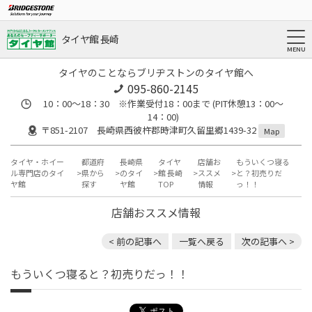
タイヤ館 長崎
タイヤのことならブリヂストンのタイヤ館へ
095-860-2145
10：00～18：30 ※作業受付18：00まで (PIT休憩13：00～
14：00)
〒851-2107 長崎県西彼杵郡時津町久留里郷1439-32
Map
タイヤ・ホイー
都道府
長崎県
タイヤ
店舗お
もういくつ寝る
ル専門店のタイ
県から
のタイ
館 長崎
ススメ
と？初売りだ
ヤ館
探す
ヤ館
TOP
情報
っ！！
店舗おススメ情報
< 前の記事へ
一覧へ戻る
次の記事へ >
もういくつ寝ると？初売りだっ！！