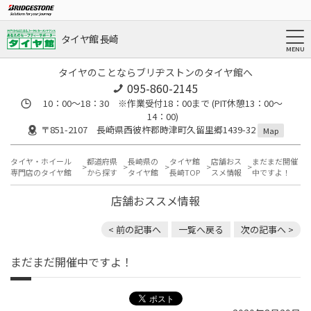
タイヤ館 長崎
タイヤのことならブリヂストンのタイヤ館へ
095-860-2145
10：00～18：30 ※作業受付18：00まで (PIT休憩13：00～
14：00)
〒851-2107 長崎県西彼杵郡時津町久留里郷1439-32
Map
タイヤ・ホイール
都道府県
長崎県の
タイヤ館
店舗おス
まだまだ開催
専門店のタイヤ館
から探す
タイヤ館
長崎TOP
スメ情報
中ですよ！
店舗おススメ情報
< 前の記事へ
一覧へ戻る
次の記事へ >
まだまだ開催中ですよ！