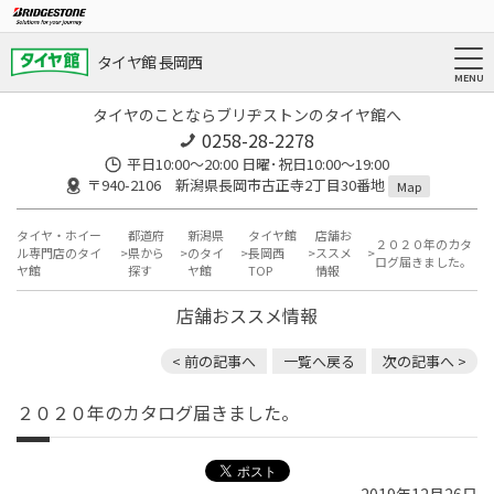
タイヤ館 長岡西
タイヤのことならブリヂストンのタイヤ館へ
0258-28-2278
平日10:00～20:00 日曜･祝日10:00～19:00
〒940-2106 新潟県長岡市古正寺2丁目30番地
Map
タイヤ・ホイー
都道府
新潟県
タイヤ館
店舗お
２０２０年のカタ
ル専門店のタイ
県から
のタイ
長岡西
ススメ
ログ届きました。
ヤ館
探す
ヤ館
TOP
情報
店舗おススメ情報
< 前の記事へ
一覧へ戻る
次の記事へ >
２０２０年のカタログ届きました。