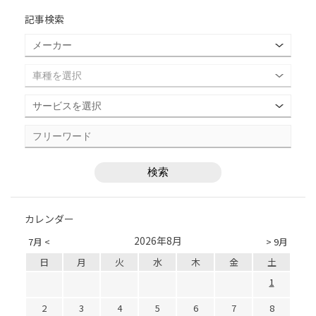
記事検索
カレンダー
2026年8月
7月 <
> 9月
日
月
火
水
木
金
土
1
2
3
4
5
6
7
8