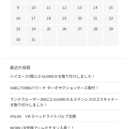
9
10
11
12
13
14
15
16
17
18
19
20
21
22
23
24
25
26
27
28
29
30
31
最近の投稿
ハイエース9型にZ-GUARDⅢを取り付けしました！
VABにTOMEIパワード ターボサクションホース取付！
ランドクルーザー200にZ-GUARDⅢ＆ステンレスロゴスキャナー
を取り付けしました！
VOLVO V６０ヘッドライトバルブ交換
WORK CR至極アームドチタン入荷！！