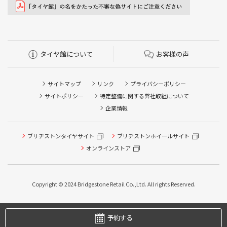
タイヤ館について
お客様の声
サイトマップ
リンク
プライバシーポリシー
サイトポリシー
特定整備に関する弊社取組について
企業情報
ブリヂストンタイヤサイト
ブリヂストンホイールサイト
オンラインストア
Copyright © 2024 Bridgestone Retail Co.,Ltd. All rights Reserved.
タイヤ点検・安全点検/タイヤ履き替え/オイル交換/その他
ピット作業の予約
予約する