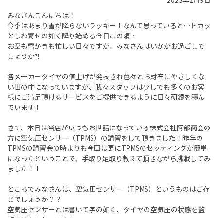
2023年2月9日
みなさんこんにちは！
今季はあまり雪が降らないラッキー！なんて思っていると…ドカッ
としわ寄せの如く降り始める今日この頃…
お空も雪かきも忙しい日々ですが、みなさんはいかがお過ごしで
しょうか⁈
各メーカータイヤの値上げが発表され色々とお財布にやさしくな
い世の中になっていますが、我々スタッフは少しでも多くのお客
様にご満足頂けるサービスをご提供できるように日々研鑽を積ん
でいます！
さて、本日は当店がいつもお世話になっている株式会社阿部商会の
方に空気圧センサー（TPMS）の講習をして頂きました！昨年の
TPMSの講習会の時よりも今回は更にTPMSのセッティングが簡単
になったということで、手取り足取り教えて頂きながら挑戦してみ
ました！！
ところでみなさんは、空気圧センサー（TPMS）というものはご存
じでしょうか？？
空気圧センサーとは書いて字の如く、タイヤの空気圧の状態を監