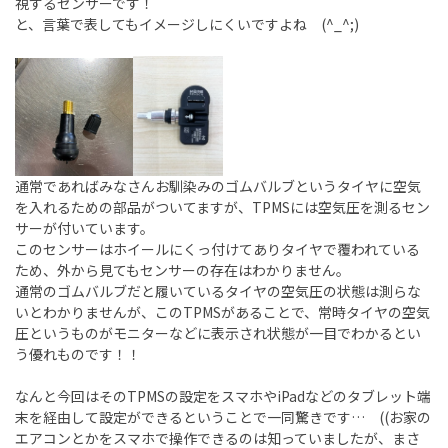
視するセンサーです！
と、言葉で表してもイメージしにくいですよね (^_^;)
通常であればみなさんお馴染みのゴムバルブというタイヤに空気
を入れるための部品がついてますが、TPMSには空気圧を測るセン
サーが付いています。
このセンサーはホイールにくっ付けてありタイヤで覆われている
ため、外から見てもセンサーの存在はわかりません。
通常のゴムバルブだと履いているタイヤの空気圧の状態は測らな
いとわかりませんが、このTPMSがあることで、常時タイヤの空気
圧というものがモニターなどに表示され状態が一目でわかるとい
う優れものです！！
なんと今回はそのTPMSの設定をスマホやiPadなどのタブレット端
末を経由して設定ができるということで一同驚きです… ((お家の
エアコンとかをスマホで操作できるのは知っていましたが、まさ