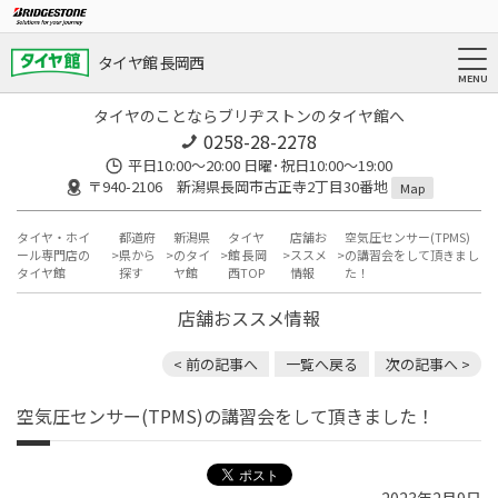
タイヤ館 長岡西
タイヤのことならブリヂストンのタイヤ館へ
0258-28-2278
平日10:00～20:00 日曜･祝日10:00～19:00
〒940-2106 新潟県長岡市古正寺2丁目30番地
Map
タイヤ・ホイ
都道府
新潟県
タイヤ
店舗お
空気圧センサー(TPMS)
ール専門店の
県から
のタイ
館 長岡
ススメ
の講習会をして頂きまし
タイヤ館
探す
ヤ館
西TOP
情報
た！
店舗おススメ情報
< 前の記事へ
一覧へ戻る
次の記事へ >
空気圧センサー(TPMS)の講習会をして頂きました！