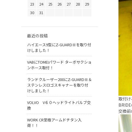
23
24
25
26
27
28
29
30
31
最近の投稿
ハイエース9型にZ-GUARDⅢを取り付
けしました！
VABにTOMEIパワード ターボサクショ
ンホース取付！
ランドクルーザー200にZ-GUARDⅢ＆
ステンレスロゴスキャナーを取り付
けしました！
取付け
VOLVO V６０ヘッドライトバルブ交
BRI
換
交換前
WORK CR至極アームドチタン入
荷！！