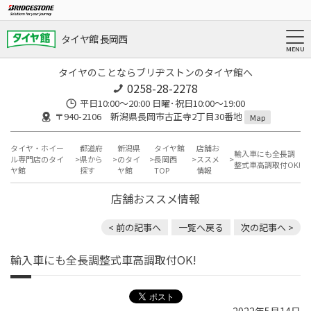
タイヤ館 長岡西
タイヤのことならブリヂストンのタイヤ館へ
0258-28-2278
平日10:00～20:00 日曜･祝日10:00～19:00
〒940-2106 新潟県長岡市古正寺2丁目30番地
Map
タイヤ・ホイー
都道府
新潟県
タイヤ館
店舗お
輸入車にも全長調
ル専門店のタイ
県から
のタイ
長岡西
ススメ
整式車高調取付OK!
ヤ館
探す
ヤ館
TOP
情報
店舗おススメ情報
< 前の記事へ
一覧へ戻る
次の記事へ >
輸入車にも全長調整式車高調取付OK!