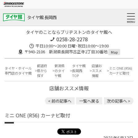
タイヤ館 長岡西
タイヤのことならブリヂストンのタイヤ館へ
0258-28-2278
平日10:00～20:00 日曜･祝日10:00～19:00
〒940-2106 新潟県長岡市古正寺2丁目30番地
Map
都道府
新潟県
タイヤ館
店舗お
タイヤ・ホイール
ミニ ONE (R56)
県から
のタイ
長岡西
ススメ
専門店のタイヤ館
カーナビ取付
探す
ヤ館
TOP
情報
店舗おススメ情報
< 前の記事へ
一覧へ戻る
次の記事へ >
ミニ ONE (R56) カーナビ取付