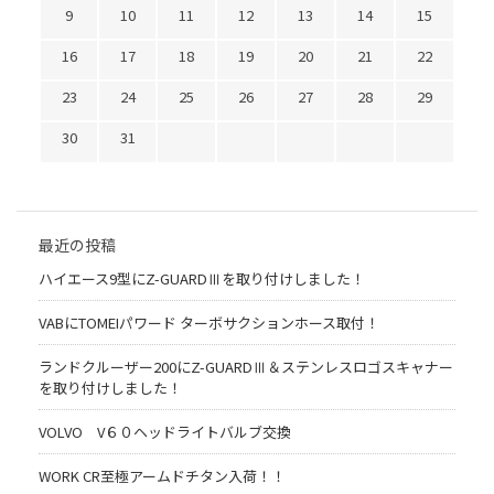
9
10
11
12
13
14
15
16
17
18
19
20
21
22
23
24
25
26
27
28
29
30
31
最近の投稿
ハイエース9型にZ-GUARDⅢを取り付けしました！
VABにTOMEIパワード ターボサクションホース取付！
ランドクルーザー200にZ-GUARDⅢ＆ステンレスロゴスキャナー
を取り付けしました！
VOLVO V６０ヘッドライトバルブ交換
WORK CR至極アームドチタン入荷！！