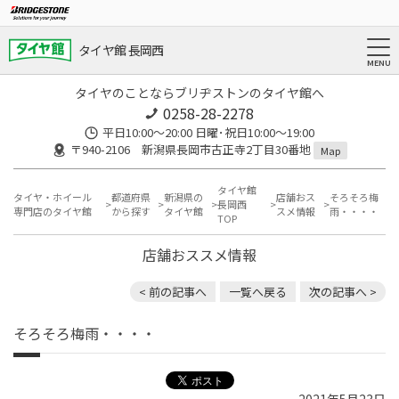
タイヤ館 長岡西
タイヤのことならブリヂストンのタイヤ館へ
0258-28-2278
平日10:00～20:00 日曜･祝日10:00～19:00
〒940-2106 新潟県長岡市古正寺2丁目30番地
Map
タイヤ館
タイヤ・ホイール
都道府県
新潟県の
店舗おス
そろそろ梅
長岡西
専門店のタイヤ館
から探す
タイヤ館
スメ情報
雨・・・・
TOP
店舗おススメ情報
< 前の記事へ
一覧へ戻る
次の記事へ >
そろそろ梅雨・・・・