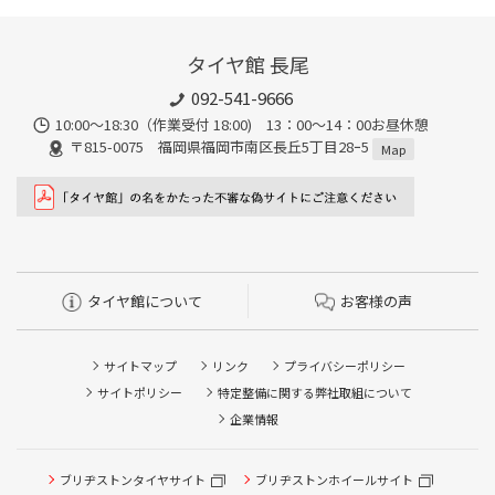
タイヤ館 長尾
092-541-9666
10:00～18:30（作業受付 18:00) 13：00～14：00お昼休憩
〒815-0075 福岡県福岡市南区長丘5丁目28ｰ5
Map
タイヤ館について
お客様の声
サイトマップ
リンク
プライバシーポリシー
サイトポリシー
特定整備に関する弊社取組について
企業情報
ブリヂストンタイヤサイト
ブリヂストンホイールサイト
タイヤ点検・安全点検/タイヤ履き替え/オイル交換/その他