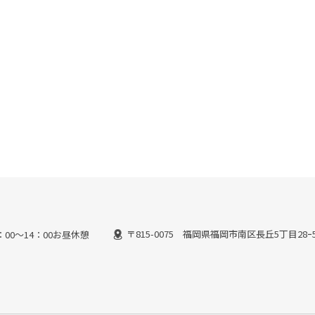
〒815-0075 福岡県福岡市南区長丘5丁目28ｰ
13：00～14：00お昼休憩