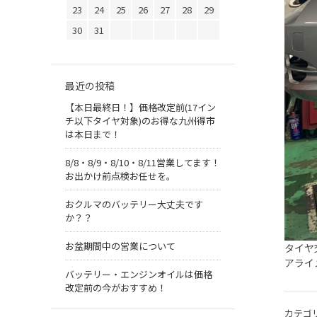
23
24
25
26
27
28
29
30
31
最近の投稿
【本日最終日！】価格改定前(17イン
チ以下タイヤ対象)のお得な九州得市
は本日まで！
8/8・8/9・8/10・8/11営業してます！
お出かけ前点検お任せを。
おクルマのバッテリー大丈夫です
か？？
お盆期間中の営業について
タイヤ
アライ
バッテリー・エンジンオイルは価格
改定前の今がおすすめ！
カテゴ