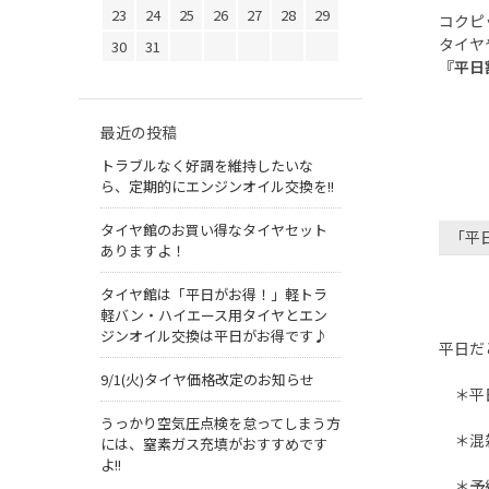
23
24
25
26
27
28
29
コクピ
タイヤ
30
31
『平日
最近の投稿
トラブルなく好調を維持したいな
ら、定期的にエンジンオイル交換を!!
タイヤ館のお買い得なタイヤセット
「平
ありますよ！
タイヤ館は「平日がお得！」軽トラ
軽バン・ハイエース用タイヤとエン
ジンオイル交換は平日がお得です♪
平日だ
9/1(火)タイヤ価格改定のお知らせ
＊平日
うっかり空気圧点検を怠ってしまう方
＊混雑
には、窒素ガス充填がおすすめです
よ!!
＊予