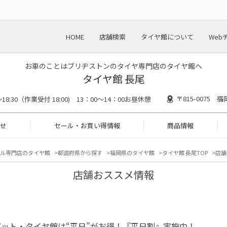
HOME
店舗検索
タイヤ館について
Web
お車のことはブリヂストンのタイヤ専門店のタイヤ館へ
タイヤ館 長尾
〒815-0075
0～18:30（作業受付 18:00) 13：00～14：00お昼休憩
せ
セール・お買い得情報
商品情報
ル専門店のタイヤ館
都道府県から探す
福岡県のタイヤ館
タイヤ館 長尾TOP
店舗
店舗おススメ情報
ピット・タイヤ館は“平日”がお得！『平日割』実施中！