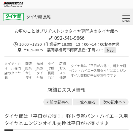
タイヤ館 長尾
お車のことはブリヂストンのタイヤ専門店のタイヤ館へ
092-541-9666
10:00～18:30（作業受付 18:00) 13：00～14：00お昼休憩
〒815-0075 福岡県福岡市南区長丘5丁目28ｰ5
Map
タイヤ・ホ
都道
福岡
タイ
店舗
タイヤ館は「平日がお得！」軽トラ軽
イール専門
府県
県の
ヤ館
おス
バン・ハイエース用タイヤとエンジン
店のタイヤ
から
タイ
長尾
スメ
オイル交換は平日がお得です♪
館
探す
ヤ館
TOP
情報
店舗おススメ情報
< 前の記事へ
一覧へ戻る
次の記事へ >
タイヤ館は「平日がお得！」軽トラ軽バン・ハイエース用
タイヤとエンジンオイル交換は平日がお得です♪