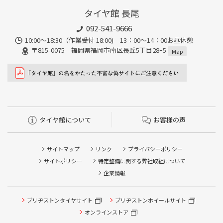
タイヤ館 長尾
092-541-9666
10:00～18:30（作業受付 18:00) 13：00～14：00お昼休憩
〒815-0075 福岡県福岡市南区長丘5丁目28ｰ5
Map
タイヤ館について
お客様の声
サイトマップ
リンク
プライバシーポリシー
サイトポリシー
特定整備に関する弊社取組について
企業情報
ブリヂストンタイヤサイト
ブリヂストンホイールサイト
タイヤ点検・安全点検/タイヤ履き替え/オイル交換/その他
ピット作業の予約
オンラインストア