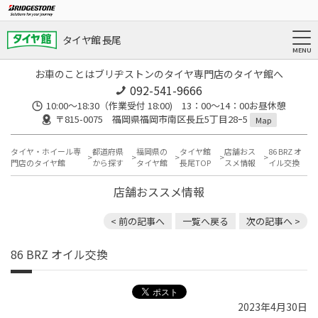
タイヤ館 長尾
お車のことはブリヂストンのタイヤ専門店のタイヤ館へ
092-541-9666
10:00～18:30（作業受付 18:00) 13：00～14：00お昼休憩
〒815-0075 福岡県福岡市南区長丘5丁目28ｰ5
Map
タイヤ・ホイール専
都道府県
福岡県の
タイヤ館
店舗おス
86 BRZ オ
門店のタイヤ館
から探す
タイヤ館
長尾TOP
スメ情報
イル交換
店舗おススメ情報
< 前の記事へ
一覧へ戻る
次の記事へ >
86 BRZ オイル交換
2023年4月30日