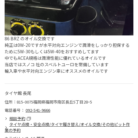
86 BRZ のオイル交換です
純正は0W-20ですが水平対向エンジンで潤滑をしっかり担保する
ために5W-30もしくは5W-40をおすすめしてます
中でもACEA規格は潤滑性能に優れているオイルです
当店ではスノコ 社のスベルトユーロを常備しています
輸入車や水平対向エンジン車にオススメのオイルです
タイヤ館 長尾
住所：815-0075福岡県福岡市南区長丘5丁目28ｰ5
電話番号：
092-541-9666
相談予約
タイヤ点検・安全点検/タイヤ履き替え/オイル交換/その他ピット作
業の予約