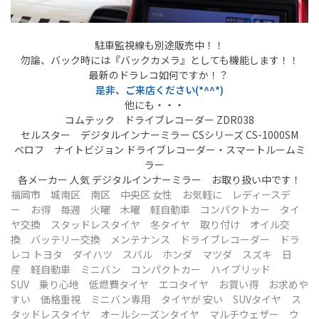
駐車監視線も別途販売中！！
勿論、バック時には『バックカメラ』としても機能します！！
最新のドラレコ如何ですか！？
是非、ご来店ください(*^^*)
他にも・・・
コムテック ドライブレコーダー ZDR038
セルスター デジタルインナーミラー CSシリーズ CS-1000SM
ベロフ ナイトビジョン ドライブレコーダー・スマートルームミ
ラー
各メーカー 人気 デジタルインナーミラー お取り扱い中です！
福岡市 城南区 南区 中央区 女性 お気軽に レディースデ
ー
お得 毎週 火曜 木曜
軽自動車 コンパクトカー タイ
ヤ交換 スタッドレスタイヤ 冬タイヤ 取り付け
オイル交
換 バッテリー交換 メンテナンス ドライブレコーダー ドラ
レコ トヨタ ダイハツ スバル ホンダ マツダ スズキ 日
産 軽自動車 ミニバン コンパクトカー ハイブリッド
SUV 乗り心地 低燃費タイヤ エコタイヤ お買い得 お求めや
すい 価格重視 ミニバン専用 タイヤが 安い SUVタイヤ ス
タッドレスタイヤ オールシーズンタイヤ マルチウェザー ウ