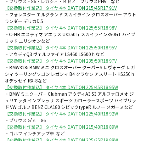
・プリウス・86・レガシィ・ＢＲＺ
プリウスPHV など
【交換取付作業込】 タイヤ 4本 DAYTON 215/45R17 91V
・
フォレスター エルグランド スカイライン クロスオーバー アウト
ランダー デリカD:5
【交換取付作業込】 タイヤ 4本 DAYTON 225/55R18 98V
・
C-HR エスティマ アエラス UX250ｈ スカイライン350GT ハイブ
リッド エリシオンなど
【交換取付作業込】 タイヤ 4本 DAYTON 225/50R18 95V
・
アウディQ3 ヴェルファイア LS460 LS600ｈなど
【交換取付作業込】 タイヤ 4本 DAYTON 235/50R18 97V
・
BMW328i BMW ミニ クロスオーバー クーパーS レヴォーグ レガ
シィ ツーリングワゴン レガシィ B4 クラウン アスリート HS250ｈ
オデッセイ RX-8など
【交換取付作業込】 タイヤ 4本 DAYTON 225/45R18 95W
・
BMW ミニクーパー Clubman アウディA3 S3 アルファロメオ ジ
ュリエッタ インプレッサ スポーツ カローラ―スポーツ ハイブリッ
ド VW ゴルフ BENZ CLA180 シビックtypeR ルノー メガーヌなど
【交換取付作業込】 タイヤ 4本 DAYTON 225/40R18 92W
・プリウス G’ｓ 86
【交換取付作業込】 タイヤ 4本 DAYTON 215/40R18 89W
・ゴルフ インチアップ車 など
【交換取付作業込】 タイヤ 4本 DAYTON 225/35R19 88W