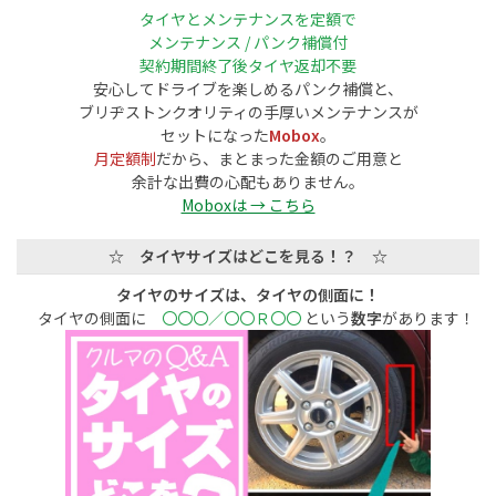
タイヤとメンテナンスを定額で
メンテナンス / パンク補償付
契約期間終了後タイヤ返却不要
安心してドライブを楽しめるパンク補償と、
ブリヂストンクオリティの手厚いメンテナンスが
セットになった
Mobox
。
月定額制
だから、まとまった金額のご用意と
余計な出費の心配もありません。
Moboxは → こちら
☆ タイヤサイズはどこを見る！？ ☆
タイヤのサイズは、タイヤの側面に！
タイヤの側面に
〇〇〇／〇〇Ｒ〇〇
という
数字
があります！