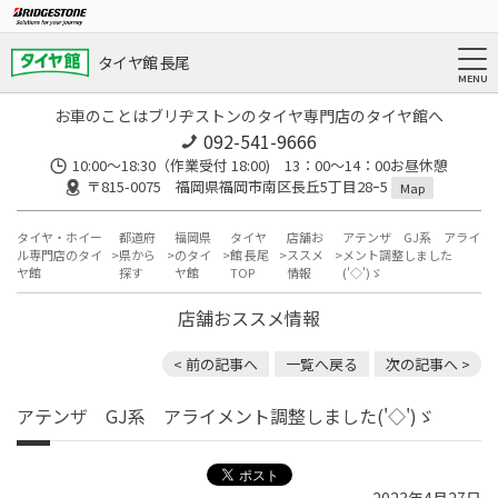
タイヤ館 長尾
お車のことはブリヂストンのタイヤ専門店のタイヤ館へ
092-541-9666
10:00～18:30（作業受付 18:00) 13：00～14：00お昼休憩
〒815-0075 福岡県福岡市南区長丘5丁目28ｰ5
Map
タイヤ・ホイー
都道府
福岡県
タイヤ
店舗お
アテンザ GJ系 アライ
ル専門店のタイ
県から
のタイ
館 長尾
ススメ
メント調整しました
ヤ館
探す
ヤ館
TOP
情報
('◇')ゞ
店舗おススメ情報
< 前の記事へ
一覧へ戻る
次の記事へ >
アテンザ GJ系 アライメント調整しました('◇')ゞ