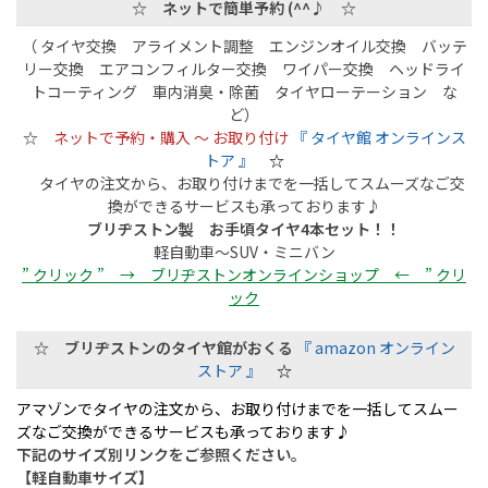
☆ ネットで簡単予約 (^^♪ ☆
（ タイヤ交換 アライメント調整 エンジンオイル交換 バッテ
リー交換 エアコンフィルター交換 ワイパー交換 ヘッドライ
トコーティング 車内消臭・除菌 タイヤローテーション な
ど）
☆
ネットで予約・購入 ～ お取り付け
『 タイヤ館 オンラインス
トア 』
☆
タイヤの注文から、お取り付けまでを一括してスムーズなご交
換ができるサービスも承っております♪
ブリヂストン製 お手頃タイヤ4本セット！！
軽自動車～SUV・ミニバン
” クリック ” → ブリヂストンオンラインショップ ← ” クリ
ック
☆ ブリヂストンのタイヤ館がおくる
『 amazon オンライン
ストア 』
☆
アマゾンでタイヤの注文から、お取り付けまでを一括してスムー
ズなご交換ができるサービスも承っております♪
下記のサイズ別リンクをご参照ください。
【軽自動車サイズ】