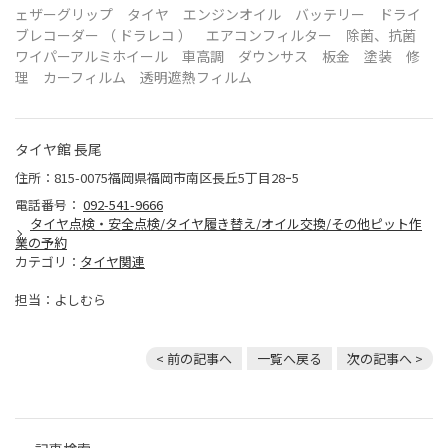
ェザーグリップ タイヤ エンジンオイル バッテリー ドライ
ブレコーダー （ ドラレコ ） エアコンフィルター 除菌、抗菌
ワイパーアルミホイール 車高調 ダウンサス 板金 塗装 修
理 カーフィルム 透明遮熱フィルム
タイヤ館 長尾
住所：815-0075福岡県福岡市南区長丘5丁目28ｰ5
電話番号：
092-541-9666
タイヤ点検・安全点検/タイヤ履き替え/オイル交換/その他ピット作
業の予約
カテゴリ：
タイヤ関連
担当：よしむら
< 前の記事へ
一覧へ戻る
次の記事へ >