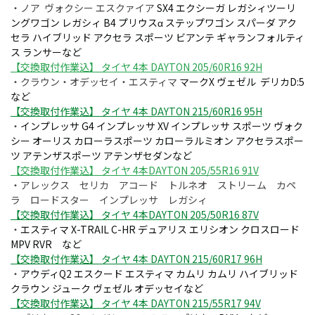
・ノア ヴォクシー エスクァイア
SX4 エクシーガ レガシィツーリ
ングワゴン レガシィ B4 プリウスα ステップワゴン スパーダ アク
セラ ハイブリッド アクセラ スポーツ ビアンテ ギャランフォルティ
ス ランサーなど
【交換取付作業込】 タイヤ 4本 DAYTON 205/60R16 92H
・クラウン・オデッセイ・エスティマ
マークX ヴェゼル デリカD:
5
など
【交換取付作業込】 タイヤ 4本 DAYTON 215/60R16 95H
・
インプレッサ G4 インプレッサ XV インプレッサ スポーツ ヴォク
シー オーリス カローラスポーツ カローラルミオン アクセラスポー
ツ アテンザスポーツ アテンザセダンなど
【交換取付作業込】 タイヤ 4本DAYTON 205/55R16 91V
・アレックス セリカ アコード トルネオ ストリーム カペ
ラ ロードスター インプレッサ レガシィ
【交換取付作業込】 タイヤ 4本DAYTON 205/50R16 87V
・
エスティマ X-TRAIL C-HR デュアリス エリシオン クロスロード
MPV RVR など
【交換取付作業込】 タイヤ 4本 DAYTON 215/60R17 96H
・
アウディQ2 エスクード エスティマ カムリ カムリ ハイブリッド
クラウン ジューク ヴェゼル オデッセイなど
【交換取付作業込】 タイヤ 4本 DAYTON 215/55R17 94V