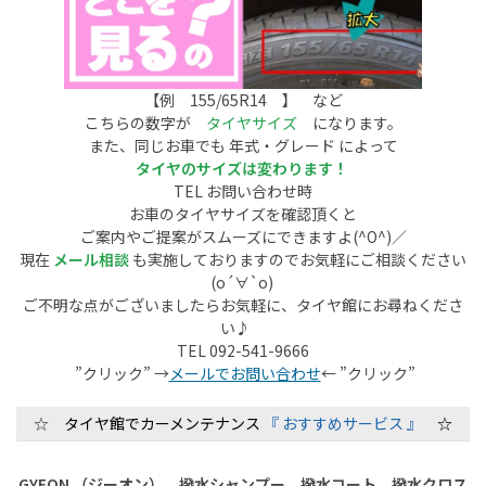
【例 155/65R14 】 など
こちらの数字が
タイヤサイズ
になります。
また、同じお車でも 年式・グレード によって
タイヤのサイズは変わります！
TEL お問い合わせ時
お車のタイヤサイズを確認頂くと
ご案内やご提案がスムーズにできますよ(^O^)／
現在
メール相談
も実施しておりますのでお気軽にご相談ください
(о´∀`о)
ご不明な点がございましたらお気軽に、タイヤ館にお尋ねくださ
い♪
TEL 092-541-9666
”クリック” →
メールでお問い合わせ
← ”クリック”
☆
タイヤ館でカーメンテナンス
『 おすすめサービス 』
☆
GYEON （ジーオン）
撥水シャンプー 撥水コート 撥水クロス