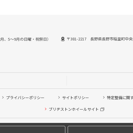
〒381-2217 長野県長野市稲里町中央
:00(1~2月、5～9月の日曜・祝祭日）
プライバシーポリシー
サイトポリシー
特定整備に関
ブリヂストンホイールサイト
他ピット作業の予約
希望のクローク契約会員の方はこちらを選択ください
Copyright © 2024 Bridgestone Retail Co.,Ltd. All rights Reserved.