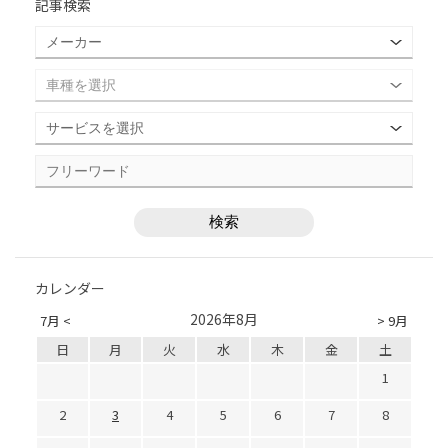
記事検索
カレンダー
2026年8月
7月 <
> 9月
日
月
火
水
木
金
土
1
2
3
4
5
6
7
8