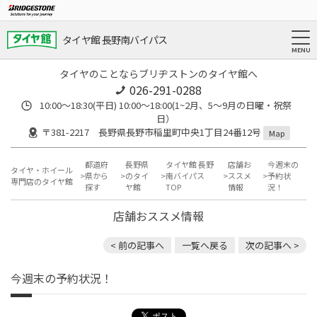
タイヤ館 長野南バイパス
タイヤのことならブリヂストンのタイヤ館へ
026-291-0288
10:00～18:30(平日) 10:00～18:00(1~2月、5～9月の日曜・祝祭
日）
〒381-2217 長野県長野市稲里町中央1丁目24番12号
Map
都道府
長野県
タイヤ館 長野
店舗お
今週末の
タイヤ・ホイール
県から
のタイ
南バイパス
ススメ
予約状
専門店のタイヤ館
探す
ヤ館
TOP
情報
況！
店舗おススメ情報
< 前の記事へ
一覧へ戻る
次の記事へ >
今週末の予約状況！