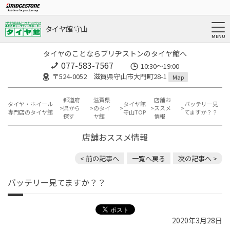
タイヤ館 守山
タイヤのことならブリヂストンのタイヤ館へ
077-583-7567
10:30～19:00
〒524-0052 滋賀県守山市大門町28-1
Map
都道府
滋賀県
店舗お
タイヤ・ホイール
タイヤ館
バッテリー見
県から
のタイ
ススメ
専門店のタイヤ館
守山TOP
てますか？？
探す
ヤ館
情報
店舗おススメ情報
< 前の記事へ
一覧へ戻る
次の記事へ >
バッテリー見てますか？？
2020年3月28日