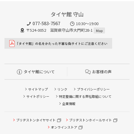
タイヤ館 守山
077-583-7567
10:30～19:00
〒524-0052 滋賀県守山市大門町28-1
Map
タイヤ館について
お客様の声
サイトマップ
リンク
プライバシーポリシー
サイトポリシー
特定整備に関する弊社取組について
企業情報
タイヤ点検・安全点検/タイヤ履き替え/オイル交換/その他
ブリヂストンタイヤサイト
ブリヂストンホイールサイト
ピット作業の予約
オンラインストア