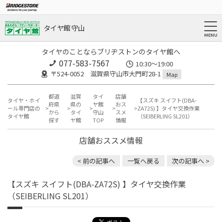
タイヤ館 守山
タイヤのことならブリヂストンのタイヤ館へ
077-583-7567
10:30～19:00
〒524-0052 滋賀県守山市大門町28-1
Map
都道
滋賀
タイ
店舗
タイヤ・ホイ
【スズキ スイフト(DBA-
府県
県の
ヤ館
おス
ール専門店の
ZA72S) 】タイヤ交換作業
から
タイ
守山
スメ
タイヤ館
（SEIBERLING SL201）
探す
ヤ館
TOP
情報
店舗おススメ情報
< 前の記事へ
一覧へ戻る
次の記事へ >
【スズキ スイフト(DBA-ZA72S) 】タイヤ交換作業
（SEIBERLING SL201）