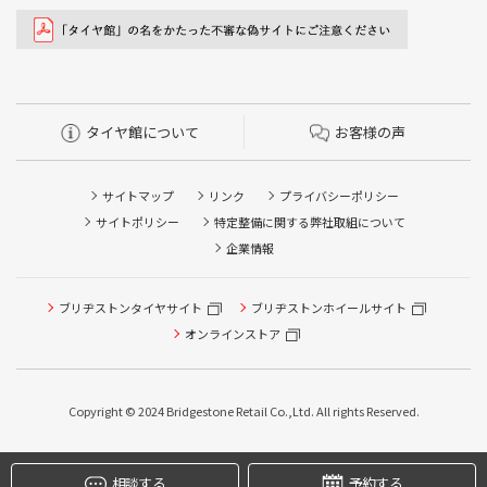
タイヤ館について
お客様の声
サイトマップ
リンク
プライバシーポリシー
サイトポリシー
特定整備に関する弊社取組について
企業情報
タイヤ点検・安全点検/タイヤ履き替え/オイル交換/その他
ブリヂストンタイヤサイト
ブリヂストンホイールサイト
ピット作業の予約
オンラインストア
クローク契約会員専用タイヤ履き替え※タイヤ履き替えを
希望のクローク契約会員の方はこちらを選択ください
Copyright © 2024 Bridgestone Retail Co.,Ltd. All rights Reserved.
本日のタイヤ履き替え順番待ち予約 ※クローク契約会員の
方はご利用いただけません
相談する
予約する