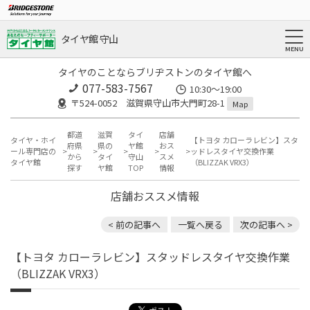
タイヤ館 守山
タイヤのことならブリヂストンのタイヤ館へ
077-583-7567
10:30～19:00
〒524-0052 滋賀県守山市大門町28-1
Map
都道
滋賀
タイ
店舗
タイヤ・ホイ
【トヨタ カローラレビン】スタ
府県
県の
ヤ館
おス
ール専門店の
ッドレスタイヤ交換作業
から
タイ
守山
スメ
タイヤ館
（BLIZZAK VRX3）
探す
ヤ館
TOP
情報
店舗おススメ情報
< 前の記事へ
一覧へ戻る
次の記事へ >
【トヨタ カローラレビン】スタッドレスタイヤ交換作業
（BLIZZAK VRX3）