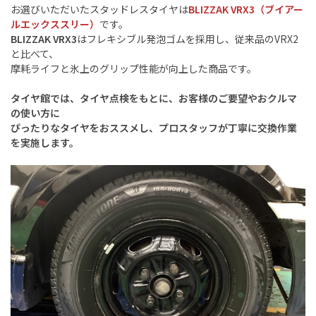
お選びいただいたスタッドレスタイヤは
BLIZZAK VRX3（ブイアー
ルエックススリー）
です。
BLIZZAK
VRX3
はフレキシブル発泡ゴムを採用し、従来品のVRX2
と比べて、
摩耗ライフと氷上のグリップ性能が向上した商品です。
タイヤ館では、タイヤ点検をもとに、
お客様のご要望やおクルマ
の使い方に
ぴったりなタイヤをおススメし、
プロスタッフが丁寧に交換作業
を実
施します。