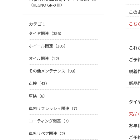
（REGNO GR-XⅢ）
この
こちら
カテゴリ
タイヤ関連（356）
ホイール関連（105）
これ
オイル関連（12）
ご予
その他メンテナンス（98）
脱着
新品
点検（43）
車検（8）
タイ
車内リフレッシュ関連（7）
欠品が
コーティング関連（7）
お早
車外リペア関連（2）
ご予