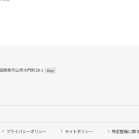
2 滋賀県守山市大門町28-1
Map
プライバシーポリシー
サイトポリシー
特定整備に関
他ピット作業の予約