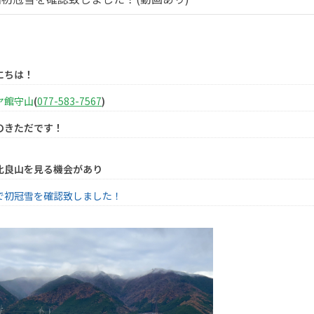
にちは！
ヤ館守山
(
077-583-7567
)
のきただです！
比良山を見る機会があり
で初冠雪を確認致しました！