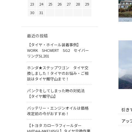
23
24
25
26
27
28
29
30
31
最近の投稿
【タイヤ・ホイール装着事例】
WORK SHCWERT SG2 セイバー
リングSL201
ホンダ★ステップワゴン タイヤ交
換しました！タイヤのお悩み・ご相
談はタイヤ館守山まで！
パンクをしてしまった時の対処法
【タイヤ館守山】
バッテリー・エンジンオイルは価格
引き
改定前の今がおすすめ！
アッ
【トヨタ カローラフィールダー
HV(DAA-NKE165G) 】タイヤ交換作業