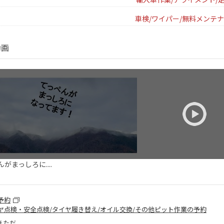
車検/ワイパー/無料メンテナ
動画
がまっしろに....
予約
ヤ点検・安全点検/タイヤ履き替え/オイル交換/その他ピット作業の予約
きただ