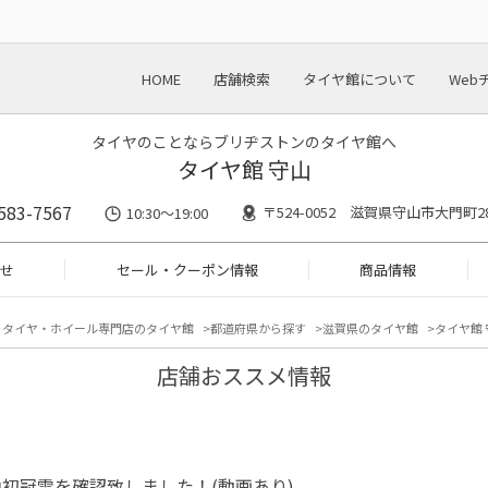
HOME
店舗検索
タイヤ館について
Web
タイヤのことならブリヂストンのタイヤ館へ
タイヤ館 守山
583-7567
〒524-0052 滋賀県守山市大門町28
10:30～19:00
せ
セール・クーポン情報
商品情報
タイヤ・ホイール専門店のタイヤ館
都道府県から探す
滋賀県のタイヤ館
タイヤ館 
店舗おススメ情報
初冠雪を確認致しました！(動画あり)