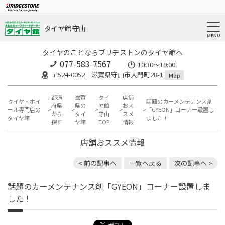
タイヤ館 守山
タイヤのことならブリヂストンのタイヤ館へ
077-583-7567
10:30～19:00
〒524-0052 滋賀県守山市大門町28-1
Map
都道
滋賀
タイ
店舗
タイヤ・ホイ
話題のカーメンテナンス剤
府県
県の
ヤ館
おス
ール専門店の
「GYEON」コーナー設置し
から
タイ
守山
スメ
タイヤ館
ました！
探す
ヤ館
TOP
情報
店舗おススメ情報
< 前の記事へ
一覧へ戻る
次の記事へ >
話題のカーメンテナンス剤「GYEON」コーナー設置しま
した！