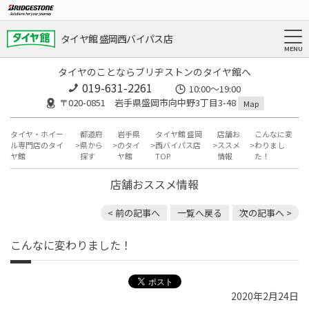
タイヤ館 盛岡西バイパス店
タイヤのことならブリヂストンのタイヤ館へ
019-631-2261
10:00～19:00
〒020-0851 岩手県盛岡市向中野3丁目3-48
Map
タイヤ・ホイー
都道府
岩手県
タイヤ館 盛岡
店舗お
こんなに変
ル専門店のタイ
県から
のタイ
西バイパス店
ススメ
わりまし
ヤ館
探す
ヤ館
TOP
情報
た！
店舗おススメ情報
< 前の記事へ
一覧へ戻る
次の記事へ >
こんなに変わりました！
2020年2月24日