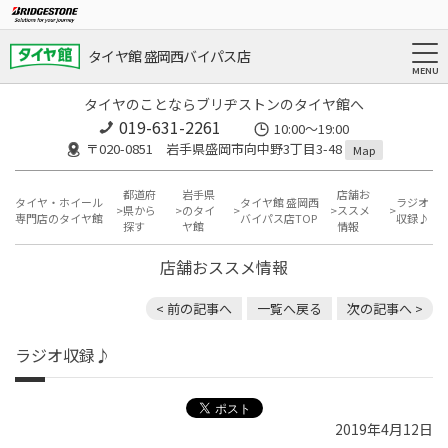
タイヤ館 盛岡西バイパス店
タイヤのことならブリヂストンのタイヤ館へ
019-631-2261
10:00～19:00
〒020-0851 岩手県盛岡市向中野3丁目3-48
Map
都道府
岩手県
店舗お
タイヤ・ホイール
タイヤ館 盛岡西
ラジオ
県から
のタイ
ススメ
専門店のタイヤ館
バイパス店TOP
収録♪
探す
ヤ館
情報
店舗おススメ情報
< 前の記事へ
一覧へ戻る
次の記事へ >
ラジオ収録♪
2019年4月12日