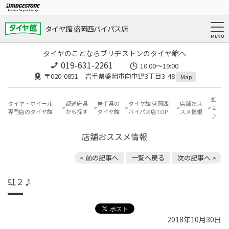
タイヤ館 盛岡西バイパス店
タイヤのことならブリヂストンのタイヤ館へ
019-631-2261
10:00～19:00
〒020-0851 岩手県盛岡市向中野3丁目3-48
Map
虹
タイヤ・ホイール
都道府県
岩手県の
タイヤ館 盛岡西
店舗おス
２
専門店のタイヤ館
から探す
タイヤ館
バイパス店TOP
スメ情報
♪
店舗おススメ情報
< 前の記事へ
一覧へ戻る
次の記事へ >
虹２♪
2018年10月30日