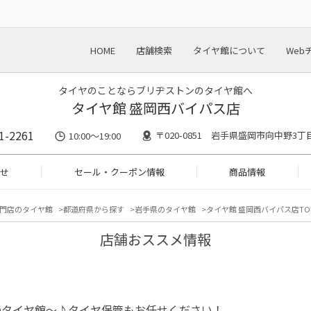
HOME
店舗検索
タイヤ館について
Web
タイヤのことならブリヂストンのタイヤ館へ
タイヤ館 盛岡西バイパス店
1-2261
〒020-0851 岩手県盛岡市向中野3丁目
10:00～19:00
せ
セール・クーポン情報
商品情報
門店のタイヤ館
都道府県から探す
岩手県のタイヤ館
タイヤ館 盛岡西バイパス店TO
店舗おススメ情報
のタイヤ館～♪タイヤ保管もお任せください！