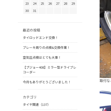
23
24
25
26
27
28
29
30
31
最近の投稿
タイロッドエンド交換！
ブレーキ周りの点検&交換作業！
空気圧点検はとても大事！
【プジョー408】ミラー型ドライブレ
コーダー
取付な
今月もありがとうございました！
カテゴリ
タイヤ関連（137）