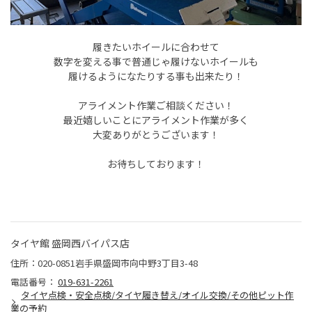
履きたいホイールに合わせて
数字を変える事で普通じゃ履けないホイールも
履けるようになたりする事も出来たり！
アライメント作業ご相談ください！
最近嬉しいことにアライメント作業が多く
大変ありがとうございます！
お待ちしております！
タイヤ館 盛岡西バイパス店
住所：020-0851岩手県盛岡市向中野3丁目3-48
電話番号：
019-631-2261
タイヤ点検・安全点検/タイヤ履き替え/オイル交換/その他ピット作
業の予約