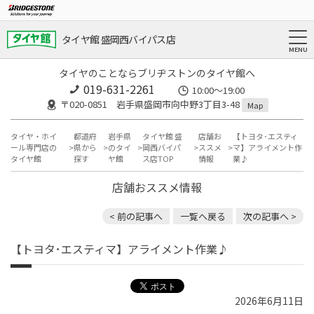
タイヤ館 盛岡西バイパス店
タイヤのことならブリヂストンのタイヤ館へ
019-631-2261
10:00～19:00
〒020-0851 岩手県盛岡市向中野3丁目3-48
Map
タイヤ・ホイ
都道府
岩手県
タイヤ館 盛
店舗お
【トヨタ･エスティ
ール専門店の
県から
のタイ
岡西バイパ
ススメ
マ】アライメント作
タイヤ館
探す
ヤ館
ス店TOP
情報
業♪
店舗おススメ情報
< 前の記事へ
一覧へ戻る
次の記事へ >
【トヨタ･エスティマ】アライメント作業♪
2026年6月11日