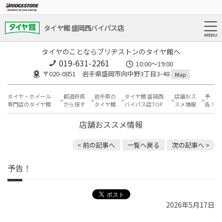
タイヤ館 盛岡西バイパス店
タイヤのことならブリヂストンのタイヤ館へ
019-631-2261
10:00～19:00
〒020-0851 岩手県盛岡市向中野3丁目3-48
Map
タイヤ・ホイール
都道府県
岩手県の
タイヤ館 盛岡西
店舗おス
予
専門店のタイヤ館
から探す
タイヤ館
バイパス店TOP
スメ情報
告！
店舗おススメ情報
< 前の記事へ
一覧へ戻る
次の記事へ >
予告！
2026年5月17日