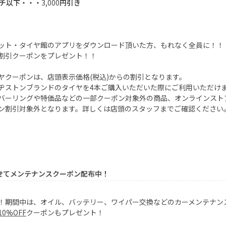
チ以下・・・
3,000
円引き
ット・タイヤ館のアプリをダウンロード頂いた方、もれなく全員に！！
割引クーポンをプレゼント！！
ヤクーポンは、店頭表示価格
(
税込
)
からの割引となります。
ヂストンブランドのタイヤを
4
本ご購入いただいた際にご利用いただけ
バーリングや特価品などの一部クーポン対象外の商品、オンラインスト
ン割引対象外となります。詳しくは店頭のスタッフまでご確認ください
せてメンテナンスクーポン配布中！
！期間中は、オイル、バッテリー、ワイパー交換などのカーメンテナン
10
％
OFF
クーポンもプレゼント！