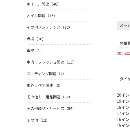
ホイール関連（48）
オイル関連（16）
スー
その他メンテナンス（72）
点検（26）
開催
車検（1）
2025
年
車内リフレッシュ関連（11）
コーティング関連（2）
タイ
車外リペア関連（0）
20
イン
その他カー用品関連（62）
19
イン
18
イン
その他商品・サービス（56）
17
イン
16
イン
その他（12）
15
イン