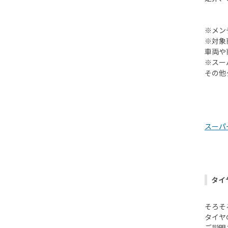
※メン
※対象
車両や
※スー
その他
スーパ
タイ
そろそ
タイヤ
ご説明