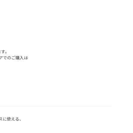
ます。
アでのご購入は
。
スに使える、