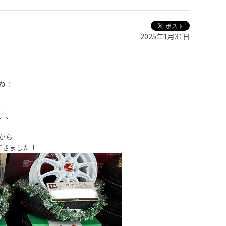
2025年1月31日
ね！
う
、、
から
だきました！