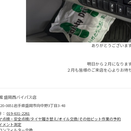
ありがとうございま
明日から２月になりま
２月も皆様のご来店を心よりお待
館 盛岡西バイパス店
20-0851岩手県盛岡市向中野3丁目3-48
号：
019-631-2261
ヤ点検・安全点検/タイヤ履き替え/オイル交換/その他ピット作業の予約
イメント測定
コンフィルター交換