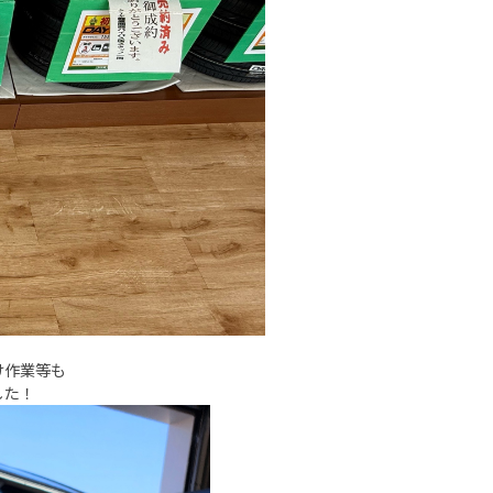
け作業等も
した！