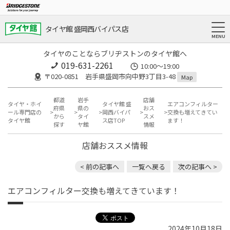
タイヤ館 盛岡西バイパス店
タイヤのことならブリヂストンのタイヤ館へ
019-631-2261
10:00～19:00
〒020-0851 岩手県盛岡市向中野3丁目3-48
Map
都道
岩手
店舗
タイヤ・ホイ
タイヤ館 盛
エアコンフィルター
府県
県の
おス
ール専門店の
岡西バイパ
交換も増えてきてい
から
タイ
スメ
タイヤ館
ス店TOP
ます！
探す
ヤ館
情報
店舗おススメ情報
< 前の記事へ
一覧へ戻る
次の記事へ >
エアコンフィルター交換も増えてきています！
2024年10月18日