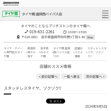
タイヤ館 盛岡西バイパス店
タイヤのことならブリヂストンのタイヤ館へ
019-631-2261
10:00～19:00
〒020-0851 岩手県盛岡市向中野3丁目3-48
Map
タイヤ・ホイー
都道府
岩手県
タイヤ館 盛岡
店舗お
スタッドレスタ
ル専門店のタイ
県から
のタイ
西バイパス店
ススメ
イヤ、ゾクゾ
ヤ館
探す
ヤ館
TOP
情報
ク‼️
店舗おススメ情報
< 前の記事へ
一覧へ戻る
次の記事へ >
スタッドレスタイヤ、ゾクゾク‼️
2024年9月5日