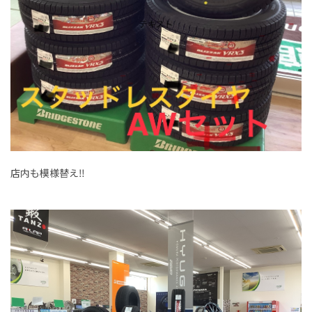
店内も模様替え‼️