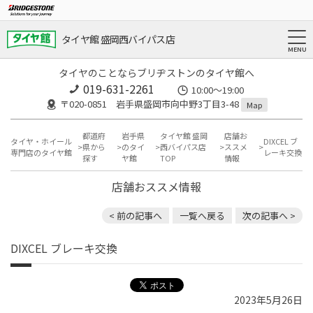
タイヤ館 盛岡西バイパス店
タイヤのことならブリヂストンのタイヤ館へ
019-631-2261
10:00～19:00
〒020-0851 岩手県盛岡市向中野3丁目3-48
Map
都道府
岩手県
タイヤ館 盛岡
店舗お
タイヤ・ホイール
DIXCEL ブ
県から
のタイ
西バイパス店
ススメ
専門店のタイヤ館
レーキ交換
探す
ヤ館
TOP
情報
店舗おススメ情報
< 前の記事へ
一覧へ戻る
次の記事へ >
DIXCEL ブレーキ交換
2023年5月26日