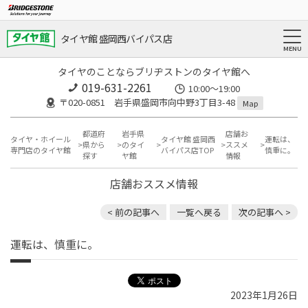
タイヤ館 盛岡西バイパス店
タイヤのことならブリヂストンのタイヤ館へ
019-631-2261
10:00～19:00
〒020-0851 岩手県盛岡市向中野3丁目3-48
Map
都道府
岩手県
店舗お
タイヤ・ホイール
タイヤ館 盛岡西
運転は、
県から
のタイ
ススメ
専門店のタイヤ館
バイパス店TOP
慎重に。
探す
ヤ館
情報
店舗おススメ情報
< 前の記事へ
一覧へ戻る
次の記事へ >
運転は、慎重に。
2023年1月26日