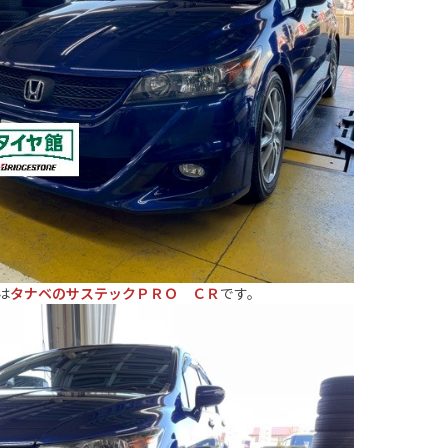
は
タナベのサステックＰＲＯ ＣＲ
です。