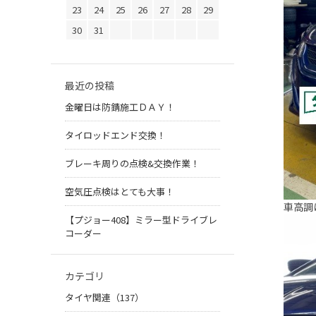
23
24
25
26
27
28
29
30
31
最近の投稿
金曜日は防錆施工ＤＡＹ！
タイロッドエンド交換！
ブレーキ周りの点検&交換作業！
空気圧点検はとても大事！
車高調
【プジョー408】ミラー型ドライブレ
コーダー
カテゴリ
タイヤ関連（137）