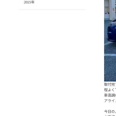
2015年
取付完
程よく
車高調
アライ
今日の