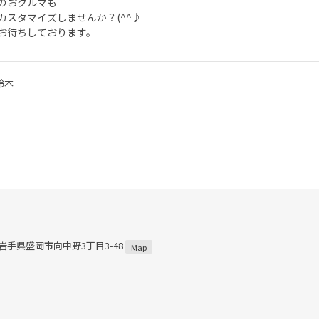
のおクルマも
カスタマイズしませんか？(^^♪
お待ちしております。
鈴木
1 岩手県盛岡市向中野3丁目3-48
Map