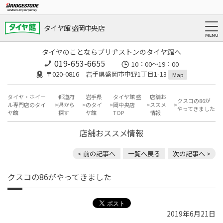
タイヤ館 盛岡中央店
タイヤのことならブリヂストンのタイヤ館へ
019-653-6655
10：00～19：00
〒020-0816 岩手県盛岡市中野1丁目1-13
Map
タイヤ・ホイー
都道府
岩手県
タイヤ館 盛
店舗お
クスコの86が
ル専門店のタイ
県から
のタイ
岡中央店
ススメ
やってきました
ヤ館
探す
ヤ館
TOP
情報
店舗おススメ情報
< 前の記事へ
一覧へ戻る
次の記事へ >
クスコの86がやってきました
2019年6月21日