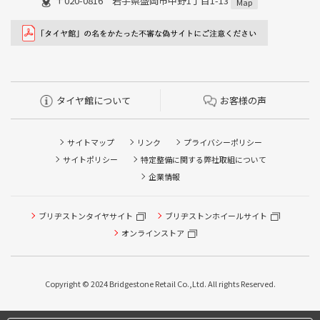
〒020-0816 岩手県盛岡市中野1丁目1-13
Map
タイヤ館について
お客様の声
サイトマップ
リンク
プライバシーポリシー
サイトポリシー
特定整備に関する弊社取組について
企業情報
ブリヂストンタイヤサイト
ブリヂストンホイールサイト
オンラインストア
タイヤ点検・安全点検/タイヤ履き替え/オイル交換/その他
ピット作業の予約
Copyright © 2024 Bridgestone Retail Co.,Ltd. All rights Reserved.
タイヤ/サービスに関するご相談の予約