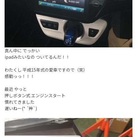
真ん中に でっかい
ipadみたいなの ついてるんだ！！
わたくし 平成15年式の愛車ですので（笑）
感動っっ！！！
最近 やっと
押しボタン式 エンジンスタート
慣れてきました
遅いねー(* ´艸`)