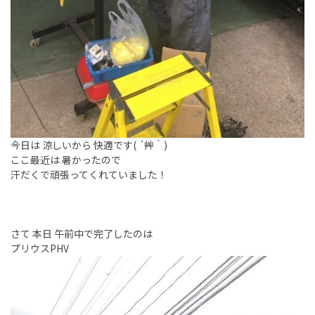
今日は 涼しいから 快適です( ´艸｀)
ここ最近は 暑かったので
汗だくで頑張ってくれていました！
さて 本日 午前中で完了したのは
プリウスPHV