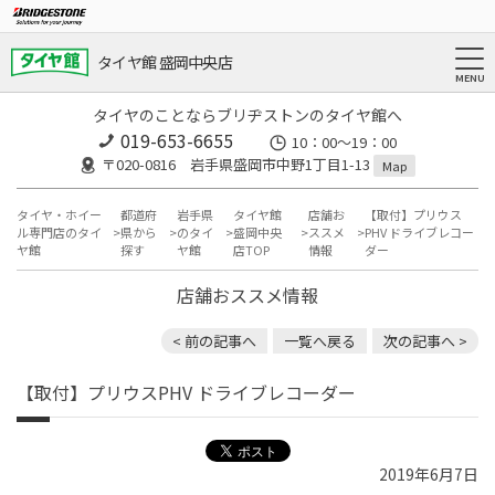
タイヤ館 盛岡中央店
タイヤのことならブリヂストンのタイヤ館へ
019-653-6655
10：00～19：00
〒020-0816 岩手県盛岡市中野1丁目1-13
Map
タイヤ・ホイー
都道府
岩手県
タイヤ館
店舗お
【取付】プリウス
ル専門店のタイ
県から
のタイ
盛岡中央
ススメ
PHV ドライブレコー
ヤ館
探す
ヤ館
店TOP
情報
ダー
店舗おススメ情報
< 前の記事へ
一覧へ戻る
次の記事へ >
【取付】プリウスPHV ドライブレコーダー
2019年6月7日