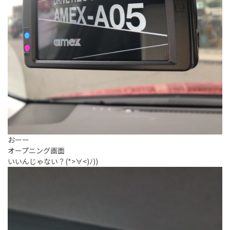
おーー
オープニング画面
いいんじゃない？(*>∀<)ﾉ))