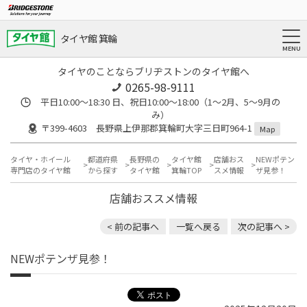
タイヤ館 箕輪
タイヤのことならブリヂストンのタイヤ館へ
0265-98-9111
平日10:00～18:30 日、祝日10:00～18:00（1～2月、5～9月の
み）
〒399-4603 長野県上伊那郡箕輪町大字三日町964-1
Map
タイヤ・ホイール
都道府県
長野県の
タイヤ館
店舗おス
NEWポテン
専門店のタイヤ館
から探す
タイヤ館
箕輪TOP
スメ情報
ザ見参！
店舗おススメ情報
< 前の記事へ
一覧へ戻る
次の記事へ >
NEWポテンザ見参！