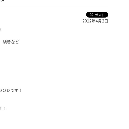
2012年4月2日
！
。
ー装着など
、
ＯＯＤです！
！！