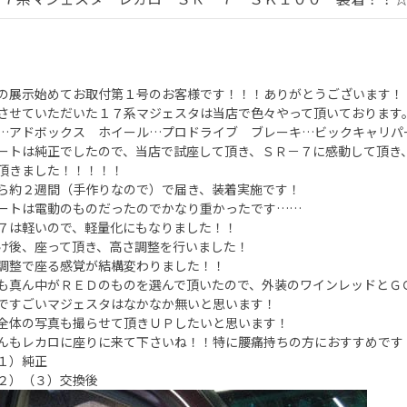
の展示始めてお取付第１号のお客様です！！！ありがとうございます！
させていただいた１７系マジェスタは当店で色々やって頂いております
…アドボックス ホイール…プロドライブ ブレーキ…ビックキャリパ
ートは純正でしたので、当店で試座して頂き、ＳＲ－７に感動して頂き
頂きました！！！！！
ら約２週間（手作りなので）で届き、装着実施です！
ートは電動のものだったのでかなり重かったです……
７は軽いので、軽量化にもなりました！！
け後、座って頂き、高さ調整を行いました！
調整で座る感覚が結構変わりました！！
も真ん中がＲＥＤのものを選んで頂いたので、外装のワインレッドとＧ
ですごいマジェスタはなかなか無いと思います！
全体の写真も撮らせて頂きＵＰしたいと思います！
んもレカロに座りに来て下さいね！！特に腰痛持ちの方におすすめです
１）純正
２）（３）交換後