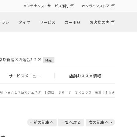
メンテナンス・サービス予約
オンラインストア
チラシ
タイヤ
サービス
カー用品
お客様の声
東京都新宿区西落合3-2-21
Map
サービスメニュー
店舗おススメ情報
報
★☆１７系マジェスタ レカロ ＳＲ－７ ＳＫ１００ 装着！！☆★
< 前の記事へ
一覧へ戻る
次の記事へ >
☆★