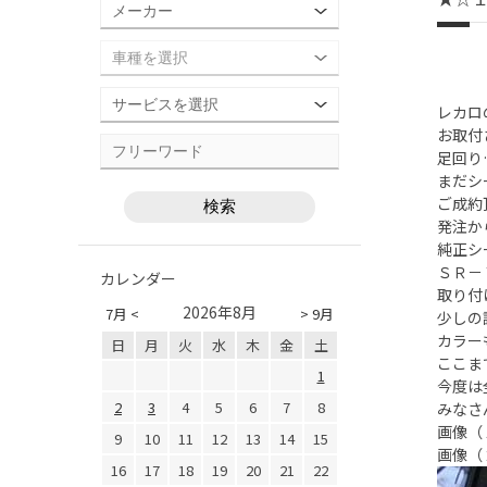
レカロ
お取付
足回り
まだシ
ご成約
発注か
純正シ
ＳＲ－
カレンダー
取り付
2026年8月
7月 <
> 9月
少しの
カラー
日
月
火
水
木
金
土
ここま
1
今度は
2
3
4
5
6
7
8
みなさ
画像（
9
10
11
12
13
14
15
画像（
16
17
18
19
20
21
22