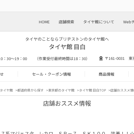
HOME
店舗検索
タイヤ館について
Web
タイヤのことならブリヂストンのタイヤ館へ
タイヤ館 目白
〒161-0031 
10：30～19：00 （作業受付最終時間は18：30）
せ
セール・クーポン情報
商品情報
タイヤ館
都道府県から探す
東京都のタイヤ館
タイヤ館 目白TOP
店舗おススメ情
店舗おススメ情報
１７系マジェスタ レカロ ＳＲ－７ ＳＫ１００ 装着！！