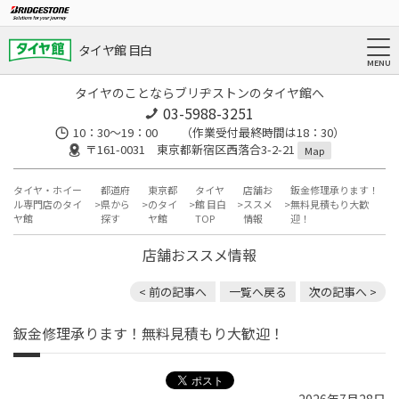
タイヤ館 目白
タイヤのことならブリヂストンのタイヤ館へ
03-5988-3251
10：30～19：00 （作業受付最終時間は18：30）
〒161-0031 東京都新宿区西落合3-2-21
Map
タイヤ・ホイー
都道府
東京都
タイヤ
店舗お
鈑金修理承ります！
ル専門店のタイ
県から
のタイ
館 目白
ススメ
無料見積もり大歓
ヤ館
探す
ヤ館
TOP
情報
迎！
店舗おススメ情報
< 前の記事へ
一覧へ戻る
次の記事へ >
鈑金修理承ります！無料見積もり大歓迎！