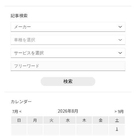
記事検索
カレンダー
2026年8月
7月 <
> 9月
日
月
火
水
木
金
土
1