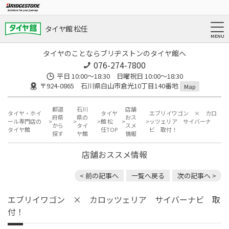
タイヤ館 松任
タイヤのことならブリヂストンのタイヤ館へ
076-274-7800
平日 10:00～18:30 日曜祝日 10:00～18:30
〒924-0865 石川県白山市倉光10丁目140番地
Map
都道
石川
店舗
タイヤ・ホイ
タイヤ
エブリイワゴン × カロ
府県
県の
おス
ール専門店の
館 松
ッツェリア サイバーナ
から
タイ
スメ
タイヤ館
任TOP
ビ 取付！
探す
ヤ館
情報
店舗おススメ情報
< 前の記事へ
一覧へ戻る
次の記事へ >
エブリイワゴン × カロッツェリア サイバーナビ 取
付！