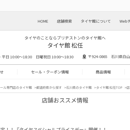
HOME
店舗検索
タイヤ館について
Web
タイヤのことならブリヂストンのタイヤ館へ
タイヤ館 松任
〒924-0865 石川県白
平日 10:00～18:30 日曜祝日 10:00～18:30
せ
セール・クーポン情報
商品情報
ール専門店のタイヤ館
都道府県から探す
石川県のタイヤ館
タイヤ館 松任TOP
店
店舗おススメ情報
限定！！『タイヤスペシャルプライスデー』開催！！