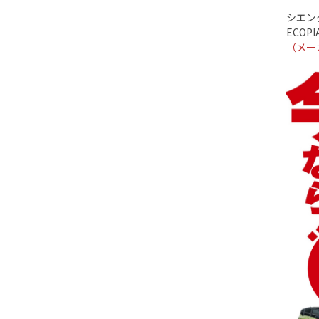
シエン
ECOPI
（メー