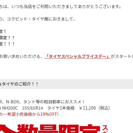
ちは、いつも当店をご利用いただきましてありがとうございます。
り、コクピット・タイヤ館におきまして、
定！
限定！！
定！！！
お買い求めいただける、
「タイヤスペシャルプライスデー」
がスタート
なタイヤのご紹介！！
R
、
N-BOX
、タント等の軽自動車におススメ！
A NH200C
155/65R14
タイヤ
1
本価格 ￥
11,100
（税込）
カー希望小売価格から
19%OFF
）