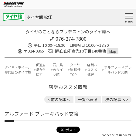
タイヤ館 松任
タイヤのことならブリヂストンのタイヤ館へ
076-274-7800
平日 10:00～18:30 日曜祝日 10:00～18:30
〒924-0865 石川県白山市倉光10丁目140番地
Map
都道府
石川県
タイヤ
店舗お
タイヤ・ホイール
アルファード ブレ
県から
のタイ
館 松任
ススメ
専門店のタイヤ館
ーキパッド交換
探す
ヤ館
TOP
情報
店舗おススメ情報
< 前の記事へ
一覧へ戻る
次の記事へ >
アルファード ブレーキパッド交換