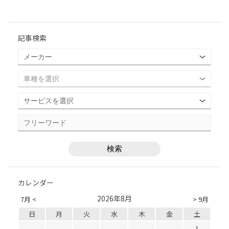
記事検索
カレンダー
2026年8月
7月 <
> 9月
日
月
火
水
木
金
土
1