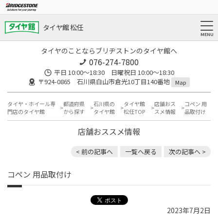
タイヤ館 松任
タイヤのことならブリヂストンのタイヤ館へ
076-274-7800
平日 10:00～18:30 日曜祝日 10:00～18:30
〒924-0865 石川県白山市倉光10丁目140番地
Map
タイヤ・ホイール専
都道府県
石川県の
タイヤ館
店舗おス
コペン 用
門店のタイヤ館
から探す
タイヤ館
松任TOP
スメ情報
品取付け
店舗おススメ情報
< 前の記事へ
一覧へ戻る
次の記事へ >
コペン 用品取付け
2023年7月2日