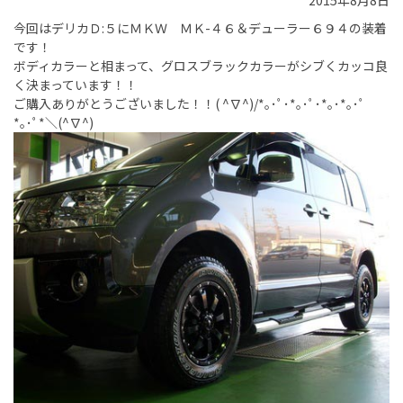
2015年8月8日
今回はデリカＤ:５にＭＫＷ ＭＫ-４６＆デューラー６９４の装着
です！
ボディカラーと相まって、グロスブラックカラーがシブくカッコ良
く決まっています！！
ご購入ありがとうございました！！( ^∇^)/*｡･ﾟ･*｡･ﾟ･*｡･*｡･ﾟ
*｡･ﾟ*＼(^∇^)