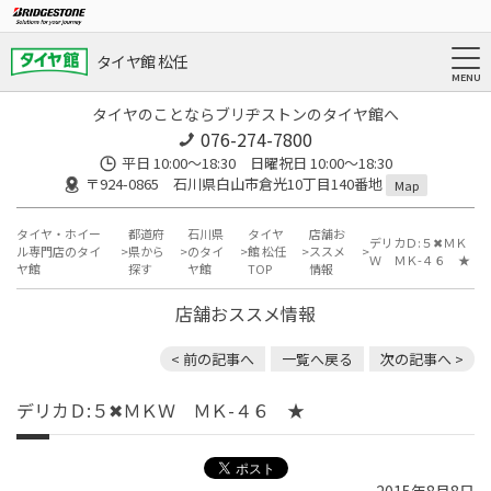
タイヤ館 松任
タイヤのことならブリヂストンのタイヤ館へ
076-274-7800
平日 10:00～18:30 日曜祝日 10:00～18:30
〒924-0865 石川県白山市倉光10丁目140番地
Map
タイヤ・ホイー
都道府
石川県
タイヤ
店舗お
デリカＤ:５✖ＭＫ
ル専門店のタイ
県から
のタイ
館 松任
ススメ
Ｗ ＭＫ-４６ ★
ヤ館
探す
ヤ館
TOP
情報
店舗おススメ情報
< 前の記事へ
一覧へ戻る
次の記事へ >
デリカＤ:５✖ＭＫＷ ＭＫ-４６ ★