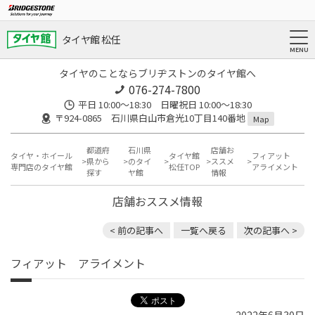
タイヤ館 松任
タイヤのことならブリヂストンのタイヤ館へ
076-274-7800
平日 10:00～18:30 日曜祝日 10:00～18:30
〒924-0865 石川県白山市倉光10丁目140番地
Map
都道府
石川県
店舗お
タイヤ・ホイール
タイヤ館
フィアット
県から
のタイ
ススメ
専門店のタイヤ館
松任TOP
アライメント
探す
ヤ館
情報
店舗おススメ情報
< 前の記事へ
一覧へ戻る
次の記事へ >
フィアット アライメント