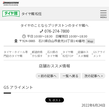
タイヤ館 松任
タイヤのことならブリヂストンのタイヤ館へ
076-274-7800
平日 10:00～18:30 日曜祝日 10:00～18:30
〒924-0865 石川県白山市倉光10丁目140番地
Map
タイヤ・ホイール専
都道府県
石川県の
タイヤ館
店舗おス
GS アライ
門店のタイヤ館
から探す
タイヤ館
松任TOP
スメ情報
メント
店舗おススメ情報
< 前の記事へ
一覧へ戻る
次の記事へ >
GS アライメント
2022年6月24日