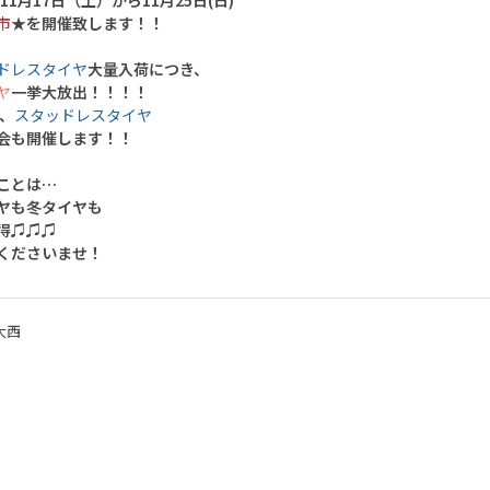
年11月17日（土）から11月25日(日)
市
★を開催致します！！
ドレスタイヤ
大量入荷につき、
ヤ
一挙大放出！！！！
、
スタッドレスタイヤ
会も開催します！！
ことは…
ヤも冬タイヤも
得♫♫♫
くださいませ！
大西