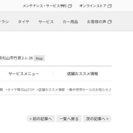
メンテナンス・サービス予約
オンラインストア
チラシ
タイヤ
サービス
カー用品
お客様の声
！
県松山市竹原2-1-26
Map
サービスメニュー
店舗おススメ情報
館
タイヤ館 松山TOP
店舗おススメ情報
集中得市セールのお知らせ♪
< 前の記事へ
一覧へ戻る
次の記事へ >