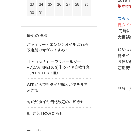
2018
23
24
25
26
27
28
29
集中得
30
31
スタッ
夏タイ
同時に
最近の投稿
大商談
バッテリー・エンジンオイルは価格
という
改定前の今がおすすめ！
夏タイ
お買い
【トヨタ カローラフィールダー
HV(DAA-NKE165G) 】タイヤ交換作業
ご期待
（REGNO GR-XⅢ）
WEBからでもタイヤ購入ができます
担当：
よ(^^)/
9/1(火)タイヤ価格改定のお知らせ
8月定休日のお知らせ